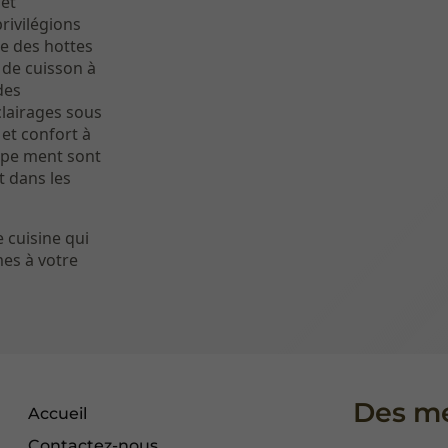
 et
rivilégions
e des hottes
 de cuisson à
des
lairages sous
 et confort à
uipe ment sont
t dans les
 cuisine qui
es à votre
Des me
Accueil
Contactez-nous