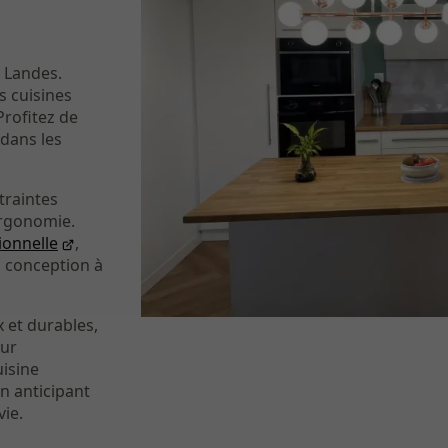
 Landes.
s cuisines
Profitez de
dans les
traintes
ergonomie.
ionnelle
,
 conception à
 et durables,
eur
isine
en anticipant
ie.