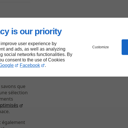
ure
cy is our priority
les
 improve user experience by
Customize
nt and ads, as well as analyzing
ng social networks functionalities. By
you consent to the use of Cookies
Google
Facebook
.
s savons que
une sélection
éments
ptimisés
pace.
nt également