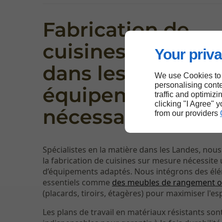
Fabrication de
cuisines sur mes
Your priva
dans les Landes : 
We use Cookies to
personalising conte
équipements
traffic and optimizi
clicking "I Agree" 
nécessaires
from our providers
Spécialistes en la matière dans les Landes, nou
la fabrication de cuisines sur mesure nécessite 
d’équipements adaptés. Nous intégrons des él
essentiels comme
des meubles de rangement o
(placards, tiroirs, étagères) pour maximiser l'es
Les plans de travail en matériaux résistants so