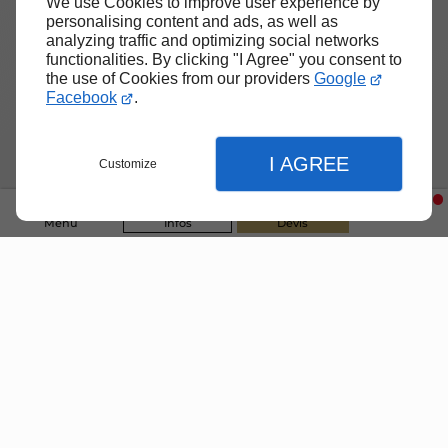
We use Cookies to improve user experience by
personalising content and ads, as well as
analyzing traffic and optimizing social networks
functionalities. By clicking "I Agree" you consent to
the use of Cookies from our providers
Google
Facebook
.
I AGREE
Customize
Menu
Infos
Devis
Fermer
Fermer
Fermer